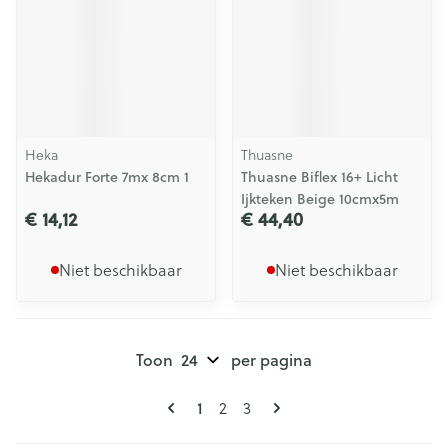
Heka
Thuasne
Hekadur Forte 7mx 8cm 1
Thuasne Biflex 16+ Licht
Ijkteken Beige 10cmx5m
€ 14,12
€ 44,40
Niet beschikbaar
Niet beschikbaar
Toon
per pagina
Pagina's
U lees momenteel pagina
1
Pagina
Pagina
2
3