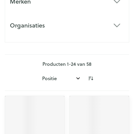
Merken
filter
Organisaties
filter
Producten
1
-
24
van
58
Sorteer op: