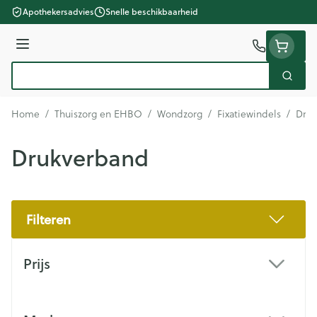
Ga naar de inhoud
Apothekersadvies
Snelle beschikbaarheid
Menu
Zoek
Product, merk, categorie...
Home
/
Thuiszorg en EHBO
/
Wondzorg
/
Fixatiewindels
/
Druk
Drukverband
Filteren
Doorgaan naar productlijst
Prijs
filter