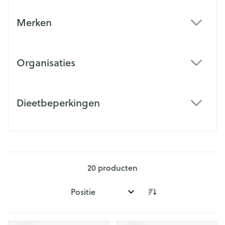
Merken
filter
Organisaties
filter
Dieetbeperkingen
filter
20
producten
Sorteer op: