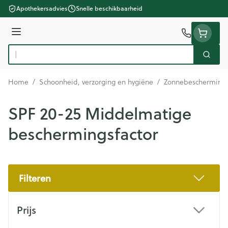
Ga naar de inhoud
Apothekersadvies
Snelle beschikbaarheid
Menu
Zoek
Product, merk, categorie...
Home
/
Schoonheid, verzorging en hygiëne
/
Zonnebescherming
SPF 20-25 Middelmatige
beschermingsfactor
Filteren
Doorgaan naar productlijst
Prijs
filter