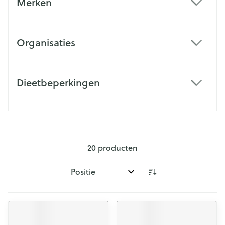
Merken
filter
Organisaties
filter
Dieetbeperkingen
filter
20
producten
Sorteer op: