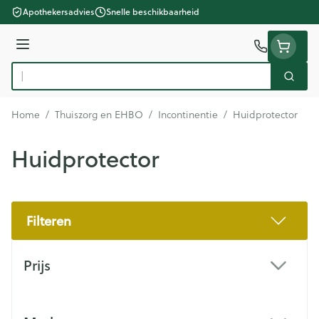
Ga naar de inhoud
Apothekersadvies
Snelle beschikbaarheid
Menu
Zoek
Product, merk, categorie...
Home
/
Thuiszorg en EHBO
/
Incontinentie
/
Huidprotector
Huidprotector
Filteren
Doorgaan naar productlijst
Prijs
filter