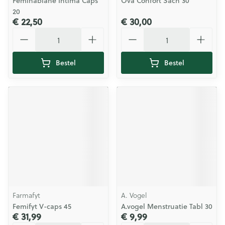
Feminabiane Intima Caps
Ova Confort Sach 30
20
€ 22,50
€ 30,00
Aantal
Aantal
Bestel
Bestel
Farmafyt
A. Vogel
Femifyt V-caps 45
A.vogel Menstruatie Tabl 30
€ 31,99
€ 9,99