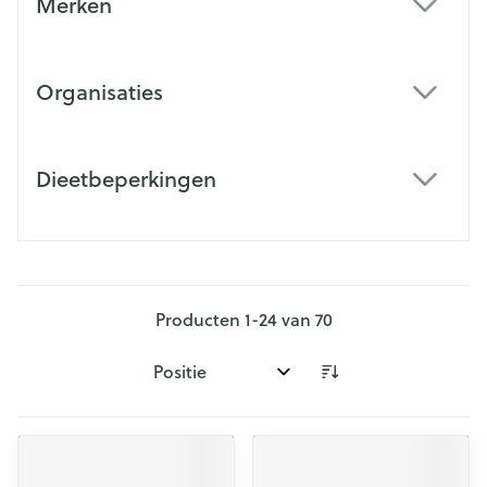
Merken
filter
Organisaties
filter
Dieetbeperkingen
filter
Producten
1
-
24
van
70
Sorteer op: