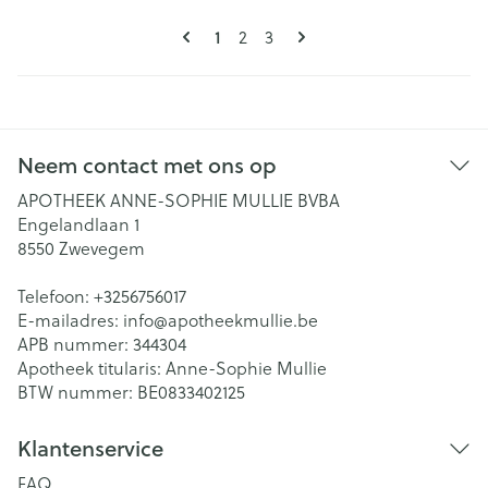
Pagina's
U lees momenteel pagina
Pagina
Pagina
1
2
3
Neem contact met ons op
APOTHEEK ANNE-SOPHIE MULLIE BVBA
Engelandlaan 1
8550
Zwevegem
Telefoon:
+3256756017
E-mailadres:
info@
apotheekmullie.be
APB nummer:
344304
Apotheek titularis:
Anne-Sophie Mullie
BTW nummer:
BE0833402125
Klantenservice
FAQ