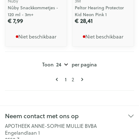
Nuby
3M
Nûby Snackkommetjes -
Peltor Hearing Protector
120 ml - 3m+
Kid Neon Pink 1
€ 7,99
€ 28,41
Niet beschikbaar
Niet beschikbaar
Toon
per pagina
Pagina's
U lees momenteel pagina
Pagina
1
2
Neem contact met ons op
APOTHEEK ANNE-SOPHIE MULLIE BVBA
Engelandlaan 1