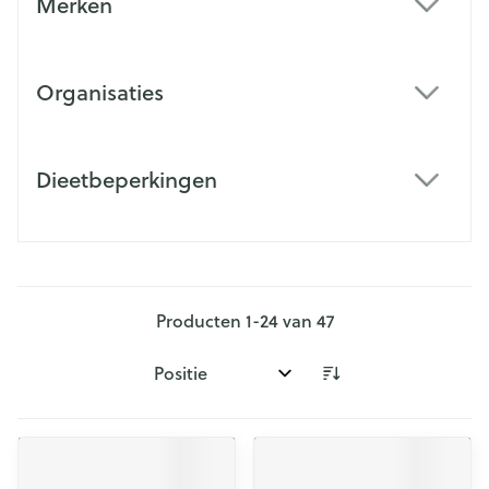
Merken
filter
Organisaties
filter
Dieetbeperkingen
filter
Producten
1
-
24
van
47
Sorteer op: