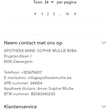
Toon
per pagina
Pagina's
U lees momenteel pagina
Pagina
Pagina
Pagina
1
2
3
...
14
Neem contact met ons op
APOTHEEK ANNE-SOPHIE MULLIE BVBA
Engelandlaan 1
8550
Zwevegem
Telefoon:
+3256756017
E-mailadres:
info@
apotheekmullie.be
APB nummer:
344304
Apotheek titularis:
Anne-Sophie Mullie
BTW nummer:
BE0833402125
Klantenservice