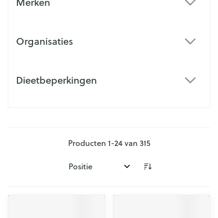
Merken
filter
Organisaties
filter
Dieetbeperkingen
filter
Producten
1
-
24
van
315
Sorteer op: