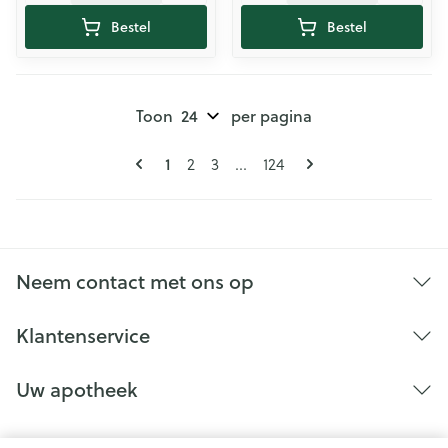
Bestel
Bestel
Toon
per pagina
Pagina's
U lees momenteel pagina
Pagina
Pagina
Pagina
1
2
3
...
124
Neem contact met ons op
Klantenservice
Uw apotheek