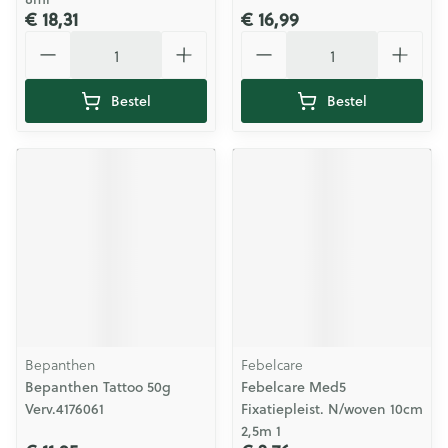
€ 18,31
€ 16,99
Aantal
Aantal
Bestel
Bestel
Bepanthen
Febelcare
Bepanthen Tattoo 50g
Febelcare Med5
Verv.4176061
Fixatiepleist. N/woven 10cm
2,5m 1