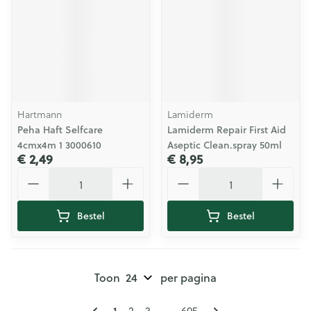
Hartmann
Lamiderm
Peha Haft Selfcare
Lamiderm Repair First Aid
4cmx4m 1 3000610
Aseptic Clean.spray 50ml
€ 2,49
€ 8,95
Aantal
Aantal
Bestel
Bestel
Toon
per pagina
Pagina's
U lees momenteel pagina
Pagina
Pagina
Pagina
1
2
3
...
695