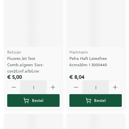
Belscan
Hartmann
Fluorec.kit Test
Peha Haft Latexfree
Comb.a/geen Sars-
6cmx20m 1 3000440
cov2&inf.a/b&rsv
€ 5,00
€ 8,04
Aantal
Aantal
Bestel
Bestel