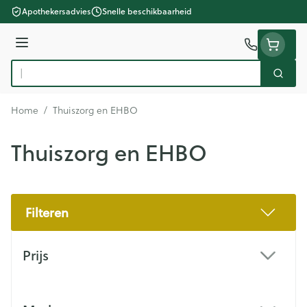
Ga naar de inhoud
Apothekersadvies
Snelle beschikbaarheid
Menu
Zoek
Product, merk, categorie...
Home
/
Thuiszorg en EHBO
Thuiszorg en EHBO
Filteren
Doorgaan naar productlijst
Prijs
filter