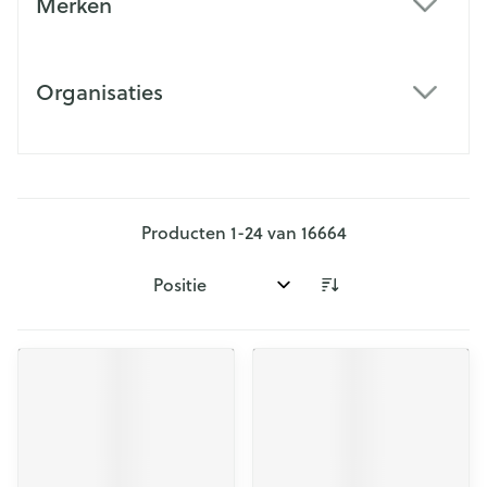
Merken
filter
Organisaties
filter
Producten
1
-
24
van
16664
Sorteer op: