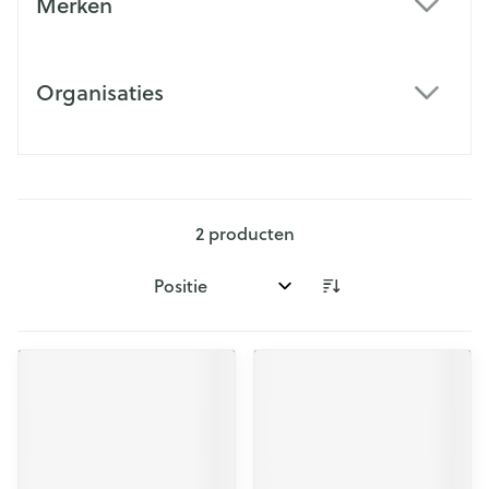
Merken
filter
Organisaties
filter
2
producten
Sorteer op: