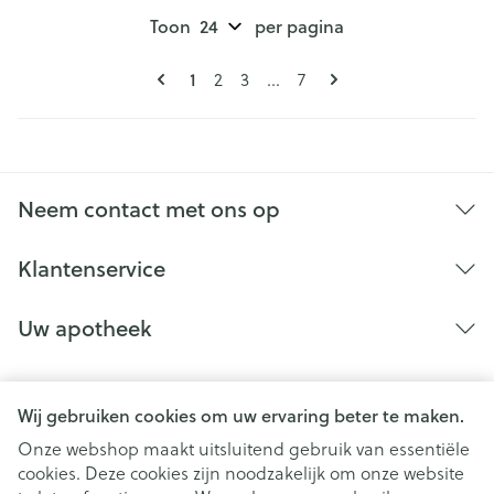
Toon
per pagina
Pagina's
U lees momenteel pagina
Pagina
Pagina
Pagina
1
2
3
...
7
Neem contact met ons op
Klantenservice
Uw apotheek
Wij gebruiken cookies om uw ervaring beter te maken.
Onze webshop maakt uitsluitend gebruik van essentiële
cookies. Deze cookies zijn noodzakelijk om onze website