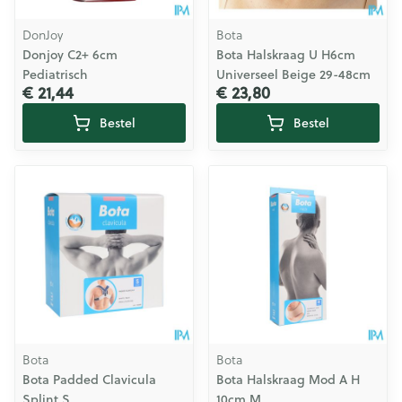
DonJoy
Bota
Donjoy C2+ 6cm
Bota Halskraag U H6cm
Pediatrisch
Universeel Beige 29-48cm
€ 21,44
€ 23,80
Bestel
Bestel
Bota
Bota
Bota Padded Clavicula
Bota Halskraag Mod A H
Splint S
10cm M