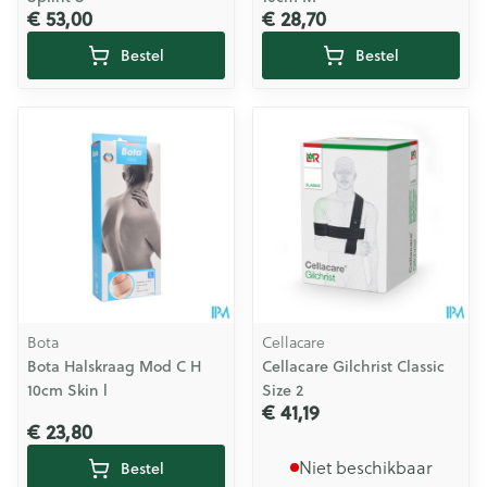
€ 53,00
€ 28,70
Bestel
Bestel
Bota
Cellacare
Bota Halskraag Mod C H
Cellacare Gilchrist Classic
10cm Skin l
Size 2
€ 41,19
€ 23,80
Niet beschikbaar
Bestel