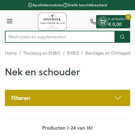
Dia 1 van 1
Ga naar de inhoud
Apothekersadvies
Snelle beschikbaarheid
0
0 artikelen
Menu
€ 0,00
Medicij
Zoek
Product, merk, categorie...
Home
/
Thuiszorg en EHBO
/
EHBO
/
Bandages en Orthopedie 
Nek en schouder
Filteren
Producten
1
-
24
van
161