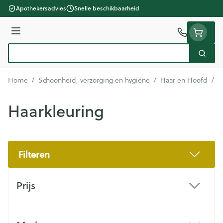
Ga naar de inhoud
Apothekersadvies
Snelle beschikbaarheid
Menu
Zoek
Product, merk, categorie...
Home
/
Schoonheid, verzorging en hygiëne
/
Haar en Hoofd
/
H
Haarkleuring
Filteren
Doorgaan naar productlijst
Prijs
filter