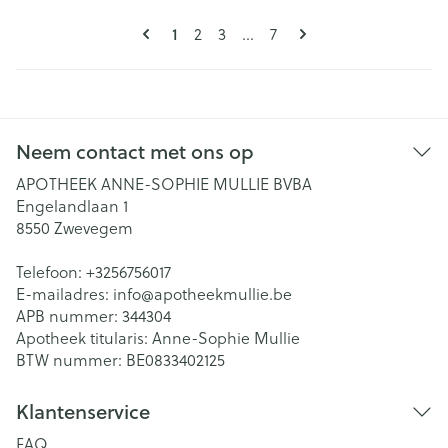
Pagina's
U lees momenteel pagina
1
Pagina
Pagina
Pagina
2
3
...
7
Neem contact met ons op
APOTHEEK ANNE-SOPHIE MULLIE BVBA
Engelandlaan 1
8550
Zwevegem
Telefoon:
+3256756017
E-mailadres:
info@
apotheekmullie.be
APB nummer:
344304
Apotheek titularis:
Anne-Sophie Mullie
BTW nummer:
BE0833402125
Klantenservice
FAQ