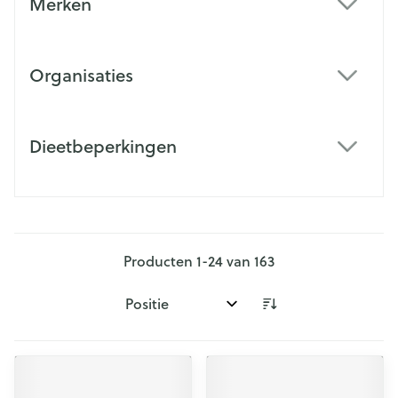
Merken
filter
Organisaties
filter
Dieetbeperkingen
filter
Producten
1
-
24
van
163
Sorteer op: