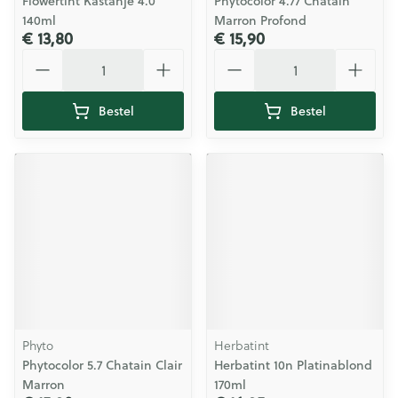
Flowertint Kastanje 4.0
Phytocolor 4.77 Chatain
140ml
Marron Profond
€ 13,80
€ 15,90
Aantal
Aantal
Bestel
Bestel
Phyto
Herbatint
Phytocolor 5.7 Chatain Clair
Herbatint 10n Platinablond
Marron
170ml