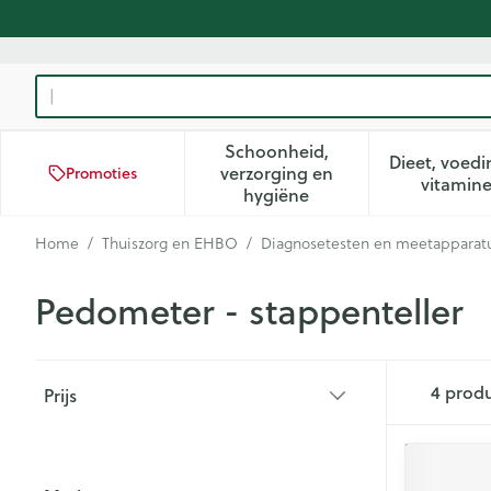
Ga naar de inhoud
Product, merk, categorie...
Schoonheid,
Dieet, voedi
verzorging en
Promoties
Toon submenu voor Schoon
Too
vitamin
hygiëne
Home
/
Thuiszorg en EHBO
/
Diagnosetesten en meetapparat
Pedometer - stappenteller
Doorgaan naar productlijst
4
prod
Prijs
filter