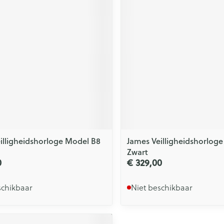
illigheidshorloge Model B8
James Veilligheidshorlog
Zwart
0
€ 329,00
schikbaar
Niet beschikbaar