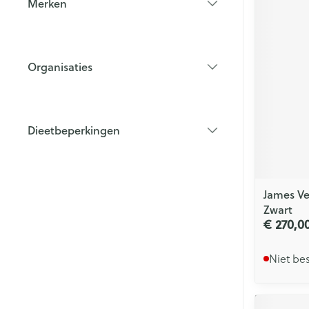
Merken
filter
Organisaties
filter
Dieetbeperkingen
filter
James Ve
Zwart
€ 270,0
Niet be