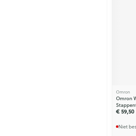
Omron
Omron Wa
Stappent
€ 59,50
Niet be