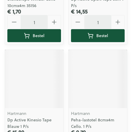
10cmx4m 35156
P/s
€ 1,70
€ 14,55
Aantal
Aantal
Bestel
Bestel
Hartmann
Hartmann
Dp Active Kinesio Tape
Peha-lastotel 8cmx4m
Blauw 1 P/s
Cello. 1 P/s