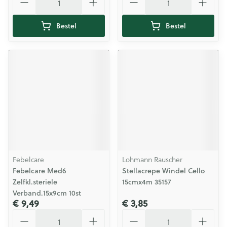
Bestel
Bestel
Febelcare
Lohmann Rauscher
Febelcare Med6
Stellacrepe Windel Cello
Zelfkl.steriele
15cmx4m 35157
Verband.15x9cm 10st
€ 9,49
€ 3,85
Aantal
Aantal