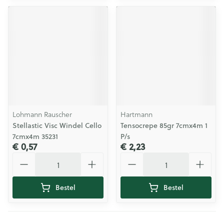
Lohmann Rauscher
Hartmann
Stellastic Visc Windel Cello
Tensocrepe 85gr 7cmx4m 1
7cmx4m 35231
P/s
€ 0,57
€ 2,23
Aantal
Aantal
Bestel
Bestel