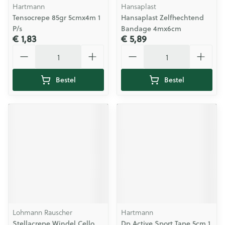
Hartmann
Hansaplast
Tensocrepe 85gr 5cmx4m 1
Hansaplast Zelfhechtend
P/s
Bandage 4mx6cm
€ 1,83
€ 5,89
Aantal
Aantal
Bestel
Bestel
Lohmann Rauscher
Hartmann
Stellacrepe Windel Cello
Dp Active Sport Tape 5cm 1