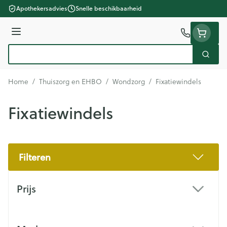
Ga naar de inhoud
Apothekersadvies
Snelle beschikbaarheid
Menu
Zoek
Product, merk, categorie...
Home
/
Thuiszorg en EHBO
/
Wondzorg
/
Fixatiewindels
Fixatiewindels
Filteren
Doorgaan naar productlijst
Prijs
filter