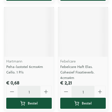
Hartmann
Febelcare
Peha-lastotel 6cmx4m
Febelcare Haft Elas.
Cello. 1 P/s
Cohesief Fixatieverb.
4cmx4m
€ 0,68
€ 2,21
Aantal
Aantal
Bestel
Bestel