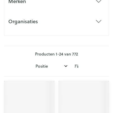
Merken
filter
Organisaties
filter
Producten
1
-
24
van
772
Sorteer op: