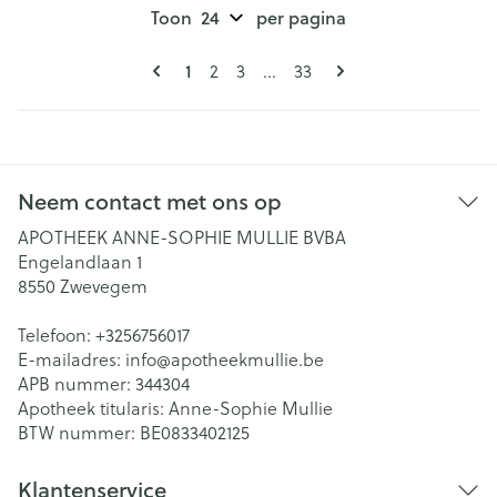
Toon
per pagina
Pagina's
U lees momenteel pagina
Pagina
Pagina
Pagina
1
2
3
...
33
Neem contact met ons op
APOTHEEK ANNE-SOPHIE MULLIE BVBA
Engelandlaan 1
8550
Zwevegem
Telefoon:
+3256756017
E-mailadres:
info@
apotheekmullie.be
APB nummer:
344304
Apotheek titularis:
Anne-Sophie Mullie
BTW nummer:
BE0833402125
Klantenservice