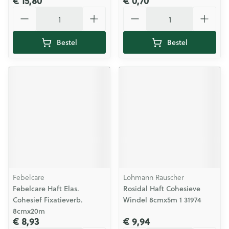
€ 15,80
€ 0,70
Aantal
Aantal
Bestel
Bestel
Febelcare
Lohmann Rauscher
Febelcare Haft Elas.
Rosidal Haft Cohesieve
Cohesief Fixatieverb.
Windel 8cmx5m 1 31974
8cmx20m
€ 8,93
€ 9,94