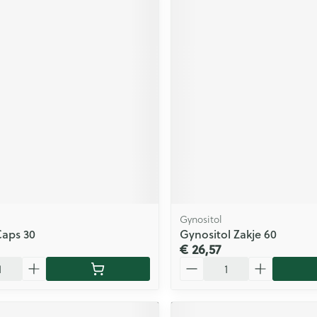
Gynositol
Caps 30
Gynositol Zakje 60
€ 26,57
Aantal