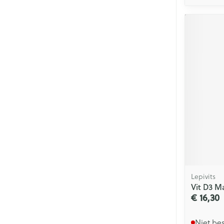
Lepivits
Vit D3 M
€ 16,30
Niet be