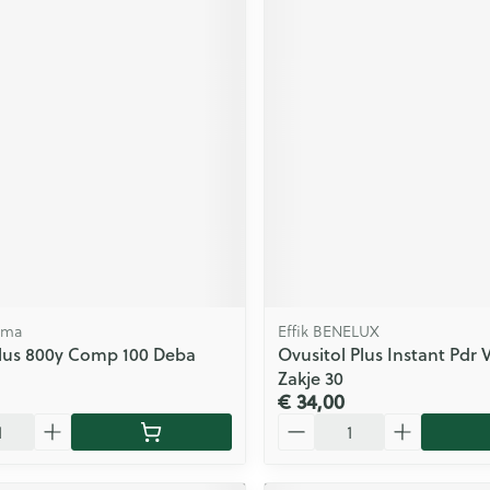
rma
Effik BENELUX
lus 800y Comp 100 Deba
Ovusitol Plus Instant Pdr 
Zakje 30
€ 34,00
Aantal