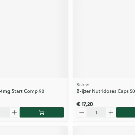
Boiron
0,4mg Start Comp 90
B-ijzer Nutridoses Caps 5
€ 17,20
Aantal