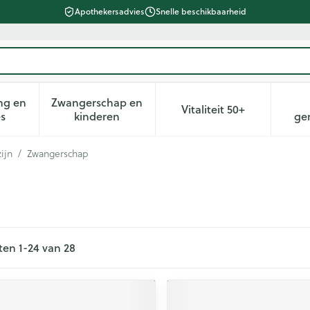
Apothekersadvies
Snelle beschikbaarheid
ng en
Zwangerschap en
Vitaliteit 50+
heid, verzorging en hygiëne categorie
n submenu voor Dieet, voeding en vitamines categorie
Toon submenu voor Zwangerschap en kin
Toon submenu voor 
es
kinderen
ge
ijn
/
Zwangerschap
ten
1
-
24
van
28