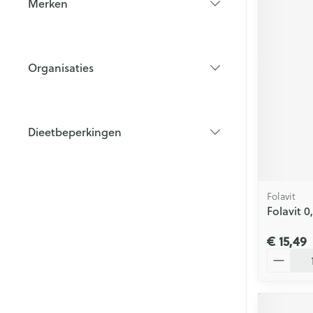
Merken
filter
Organisaties
filter
Dieetbeperkingen
filter
Folavit
Folavit 
€ 15,49
Aantal