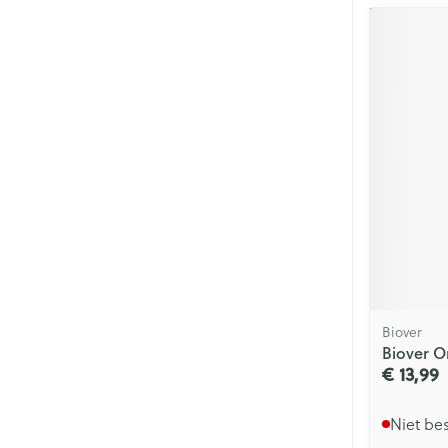
Biover
Biover O
€ 13,99
Niet be