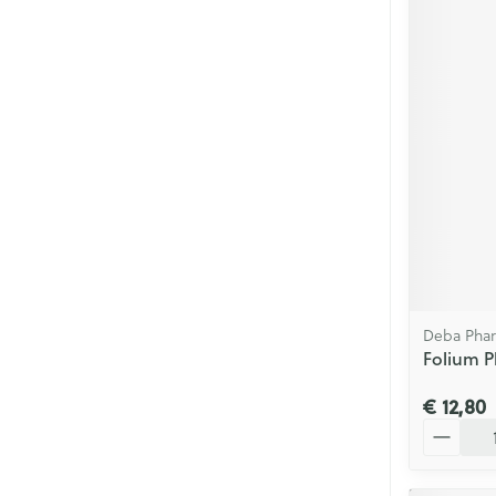
Deba Pha
Folium P
€ 12,80
Aantal