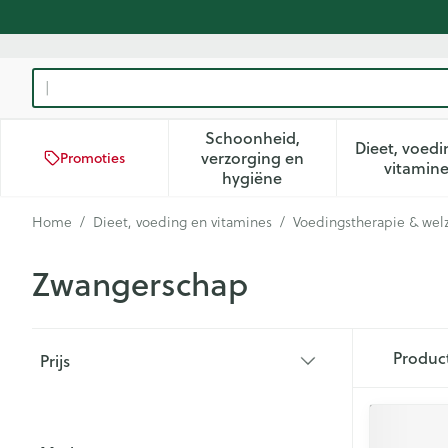
Ga naar de inhoud
Product, merk, categorie...
Schoonheid,
Dieet, voedi
verzorging en
Promoties
Toon submenu voor Schoon
Too
vitamin
hygiëne
Home
/
Dieet, voeding en vitamines
/
Voedingstherapie & welz
Zwangerschap
Doorgaan naar productlijst
Produc
Prijs
filter