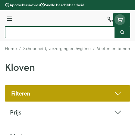
Ga naar de inhoud
Apothekersadvies
Snelle beschikbaarheid
Menu
Zoek
Product, merk, categorie...
Home
/
Schoonheid, verzorging en hygiëne
/
Voeten en benen
/
Kloven
Filteren
Doorgaan naar productlijst
Prijs
filter