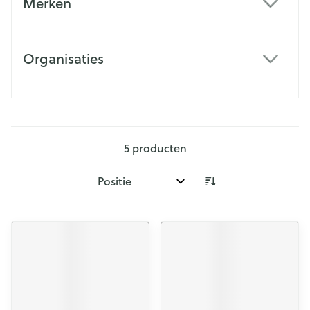
Merken
filter
Organisaties
filter
5
producten
Sorteer op: