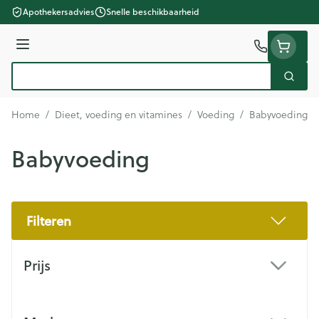
Ga naar de inhoud
Apothekersadvies
Snelle beschikbaarheid
Menu
Zoek
Product, merk, categorie...
Home
/
Dieet, voeding en vitamines
/
Voeding
/
Babyvoeding
Babyvoeding
Filteren
Doorgaan naar productlijst
Prijs
filter