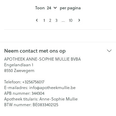
Toon
per pagina
Pagina's
U lees momenteel pagina
1
Pagina
Pagina
Pagina
2
3
...
10
Neem contact met ons op
APOTHEEK ANNE-SOPHIE MULLIE BVBA
Engelandlaan 1
8550
Zwevegem
Telefoon:
+3256756017
E-mailadres:
info@
apotheekmullie.be
APB nummer:
344304
Apotheek titularis:
Anne-Sophie Mullie
BTW nummer:
BE0833402125