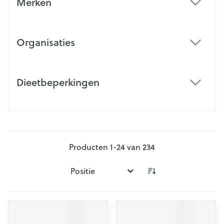
Merken
filter
Organisaties
filter
Dieetbeperkingen
filter
Producten
1
-
24
van
234
Sorteer op: