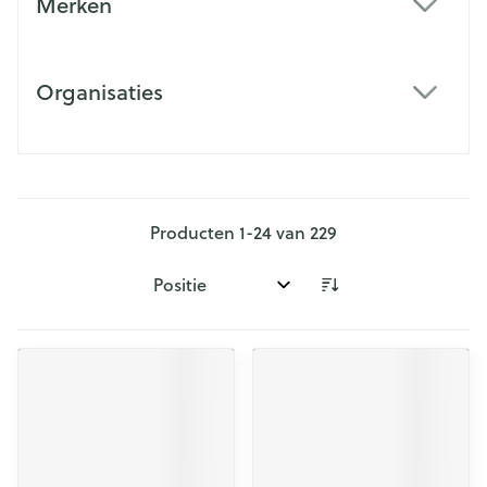
Merken
filter
Organisaties
filter
Producten
1
-
24
van
229
Sorteer op: