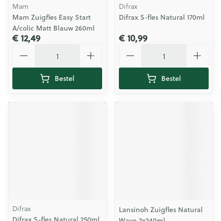
Mam
Difrax
Mam Zuigfles Easy Start
Difrax S-fles Natural 170ml
A/colic Matt Blauw 260ml
€ 12,49
€ 10,99
Aantal
Aantal
Bestel
Bestel
Difrax
Lansinoh Zuigfles Natural
Difrax S-fles Natural 250ml
Wave 2x240ml