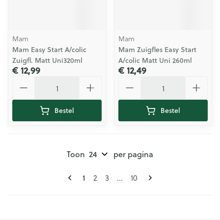
Mam
Mam
Mam Easy Start A/colic
Mam Zuigfles Easy Start
Zuigfl. Matt Uni320ml
A/colic Matt Uni 260ml
€ 12,99
€ 12,49
Aantal
Aantal
Bestel
Bestel
Toon
per pagina
Pagina's
U lees momenteel pagina
Pagina
Pagina
Pagina
1
2
3
...
10