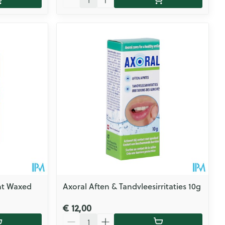
int Waxed
Axoral Aften & Tandvleesirritaties 10g
€ 12,00
Aantal