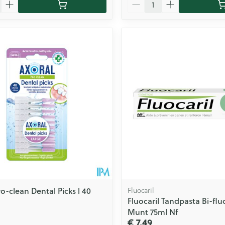
Aantal
o-clean Dental Picks l 40
Fluocaril
Fluocaril Tandpasta Bi-flu
Munt 75ml Nf
€ 7,49