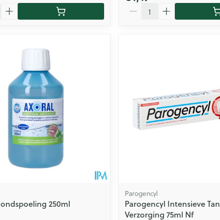
Aantal
Parogencyl
Mondspoeling 250ml
Parogencyl Intensieve Ta
Verzorging 75ml Nf