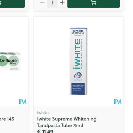
Aantal
Iwhite
ore 145
Iwhite Supreme Whitening
Tandpasta Tube 75ml
€ 11,49