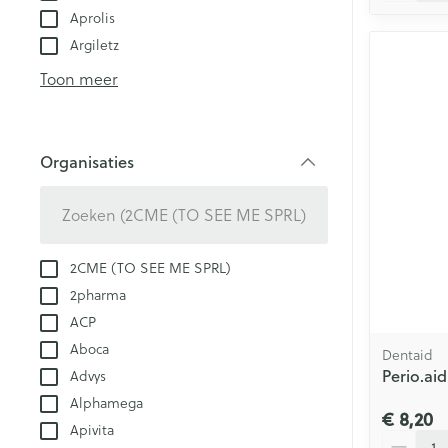
Aprolis
Argiletz
Toon meer
Organisaties
filter
2CME (TO SEE ME SPRL)
2pharma
ACP
Aboca
Dentaid
Perio.ai
Advys
Alphamega
€ 8,20
Apivita
Aantal