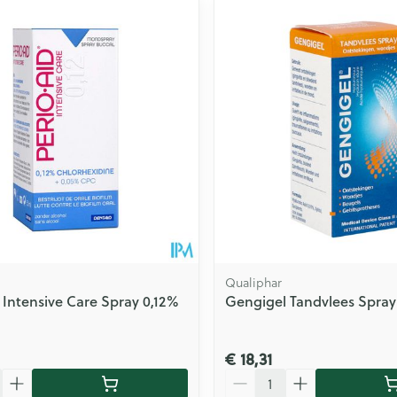
ale en maximale prijswaarden aan te passen.
Qualiphar
d Intensive Care Spray 0,12%
Gengigel Tandvlees Spray
€ 18,31
Aantal