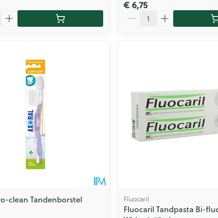
€ 6,75
Aantal
ro-clean Tandenborstel
Fluocaril
Fluocaril Tandpasta Bi-flu