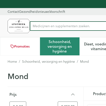
Ga naar de inhoud
Dia 1 van 1
Contact
Gezondheidsnieuws
Voorschrift
Product, merk, categorie...
Schoonheid,
Dieet, voedi
verzorging en
Promoties
Toon submenu voor Schoon
Too
vitamin
hygiëne
Home
/
Schoonheid, verzorging en hygiëne
/
Mond
Mond
Doorgaan naar productlijst
Produc
Prijs
filter