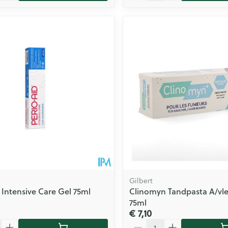
Gilbert
d Intensive Care Gel 75ml
Clinomyn Tandpasta A/vle
75ml
€ 7,10
Aantal