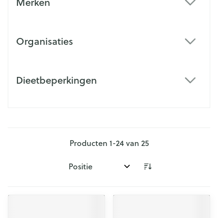
Merken
filter
Organisaties
filter
Dieetbeperkingen
filter
Producten
1
-
24
van
25
Sorteer op: