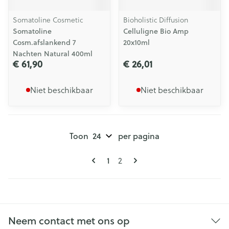
Somatoline Cosmetic
Bioholistic Diffusion
Somatoline
Celluligne Bio Amp
Cosm.afslankend 7
20x10ml
Nachten Natural 400ml
€ 61,90
€ 26,01
Niet beschikbaar
Niet beschikbaar
Toon
per pagina
Pagina's
U lees momenteel pagina
Pagina
1
2
Neem contact met ons op