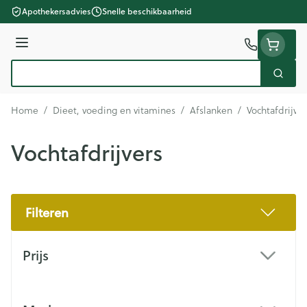
Ga naar de inhoud
Apothekersadvies
Snelle beschikbaarheid
Menu
Zoek
Product, merk, categorie...
Home
/
Dieet, voeding en vitamines
/
Afslanken
/
Vochtafdrijver
Vochtafdrijvers
Filteren
Doorgaan naar productlijst
Prijs
filter