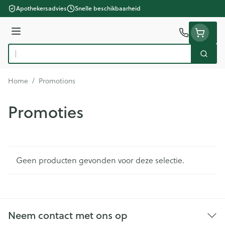
Ga naar de inhoud
Apothekersadvies
Snelle beschikbaarheid
Menu
Zoek
Product, merk, categorie...
Home
/
Promotions
Promoties
Geen producten gevonden voor deze selectie.
Neem contact met ons op