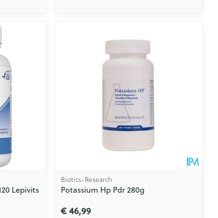
Biotics-Research
0 Lepivits
Potassium Hp Pdr 280g
€ 46,99