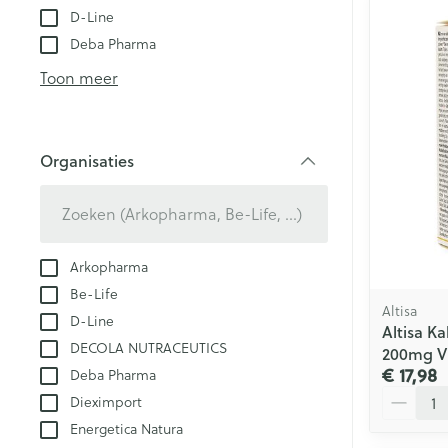
D-Line
Deba Pharma
Toon meer
Organisaties
filter
Arkopharma
Be-Life
Altisa
D-Line
Altisa K
DECOLA NUTRACEUTICS
200mg V
€ 17,98
Deba Pharma
Aantal
Dieximport
Energetica Natura