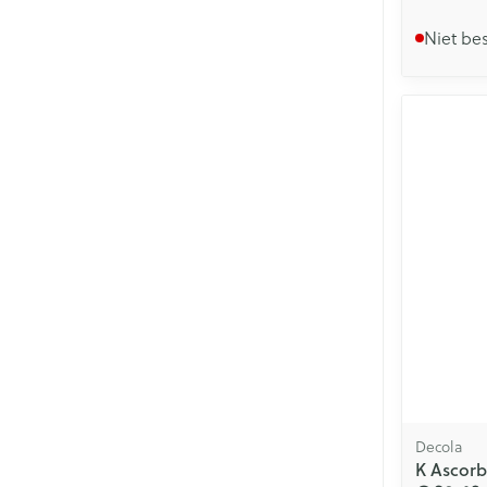
Niet be
Decola
K Ascor