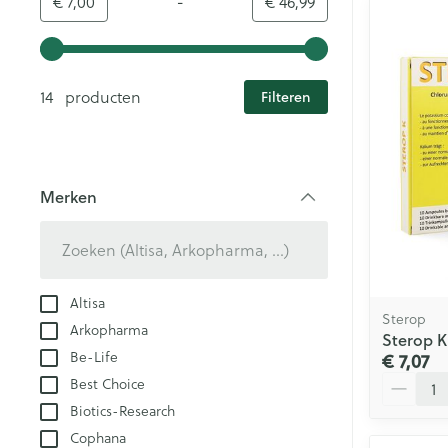
-
Minimumwaarde
Maximale waarde
€ 7,00
€ 46,99
Gebruik de pijltjestoetsen links en rechts om de minim
14 producten
Filteren
Merken
filter
Altisa
Sterop
Arkopharma
Sterop 
Be-Life
€ 7,07
Aantal
Best Choice
Biotics-Research
Cophana