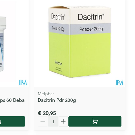
Melphar
aps 60 Deba
Dacitrin Pdr 200g
€ 20,95
Aantal