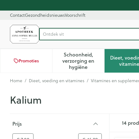
Ga naar de inhoud
Dia 1 van 1
Contact
Gezondheidsnieuws
Voorschrift
Product, merk, categorie...
Schoonheid,
Dieet, voedi
verzorging en
Promoties
Toon submenu voor Schoon
Too
vitamin
hygiëne
Home
/
Dieet, voeding en vitamines
/
Vitamines en suppleme
Kalium
Doorgaan naar productlijst
14
prod
Prijs
filter