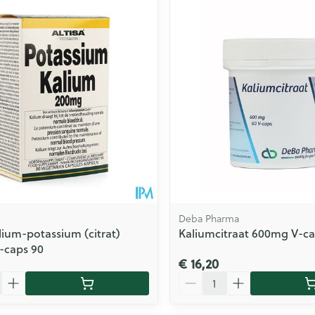
Deba Pharma
alium-potassium (citrat)
Kaliumcitraat 600mg V-c
-caps 90
€ 16,20
Aantal