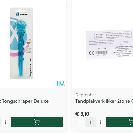
ale en maximale prijswaarden aan te passen.
Deprophar
 Tongschraper Deluxe
Tandplakverklikker 2tone
€ 3,10
Aantal