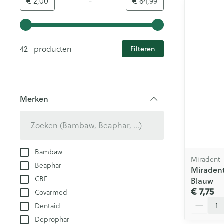
-
Minimumwaarde
Maximale waarde
€ 2,00
€ 64,99
Gebruik de pijltjestoetsen links en rechts om de minim
42 producten
Filteren
Merken
filter
Bambaw
Miradent
Beaphar
Miradent
CBF
Blauw
€ 7,75
Covarmed
Aantal
Dentaid
Deprophar