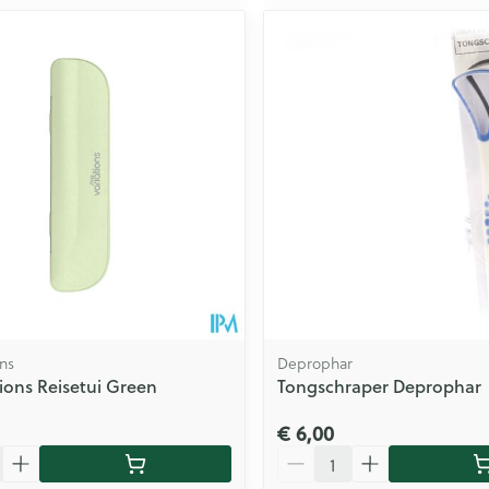
ns
Deprophar
ions Reisetui Green
Tongschraper Deprophar
€ 6,00
Aantal