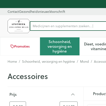
Ga naar de inhoud
Dia 1 van 1
Contact
Gezondheidsnieuws
Voorschrift
Medicijn
Product, merk, categorie...
Schoonheid,
Dieet, voedi
verzorging en
Promoties
Toon submenu voor Schoon
Too
vitamin
hygiëne
Home
/
Schoonheid, verzorging en hygiëne
/
Mond
/
Accesso
Accessoires
Doorgaan naar productlijst
Produc
Prijs
filter