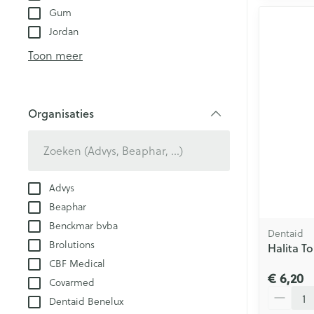
Gum
Jordan
Toon meer
Organisaties
filter
Advys
Beaphar
Benckmar bvba
Dentaid
Brolutions
Halita T
CBF Medical
€ 6,20
Covarmed
Aantal
Dentaid Benelux