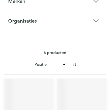
Merken
filter
Organisaties
filter
6
producten
Sorteer op: