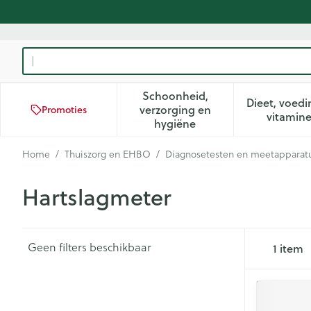
Ga naar de inhoud
Product, merk, categorie...
Schoonheid,
Dieet, voedi
verzorging en
Promoties
Toon submenu voor Schoon
Too
vitamin
hygiëne
Home
/
Thuiszorg en EHBO
/
Diagnosetesten en meetapparat
Hartslagmeter
Geen filters beschikbaar
1
item