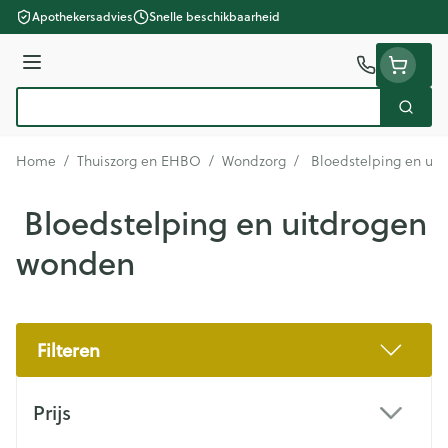
Ga naar de inhoud
Apothekersadvies
Snelle beschikbaarheid
Menu
Zoek
Product, merk, categorie...
Home
/
Thuiszorg en EHBO
/
Wondzorg
/
Bloedstelping en ui
Bloedstelping en uitdrogen
wonden
Filteren
Doorgaan naar productlijst
Prijs
filter