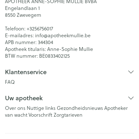
APOTHEEK ANNE-SOPHIE MULLIE BVBA
Engelandlaan 1
8550
Zwevegem
Telefoon:
+3256756017
E-mailadres:
info@
apotheekmullie.be
APB nummer:
344304
Apotheek titularis:
Anne-Sophie Mullie
BTW nummer:
BE0833402125
Klantenservice
FAQ
Uw apotheek
Over ons
Nuttige links
Gezondheidsnieuws
Apotheker
van wacht
Voorschrift
Zorgtarieven