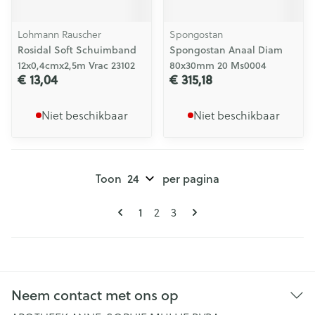
Lohmann Rauscher
Spongostan
Rosidal Soft Schuimband
Spongostan Anaal Diam
12x0,4cmx2,5m Vrac 23102
80x30mm 20 Ms0004
€ 13,04
€ 315,18
Niet beschikbaar
Niet beschikbaar
Toon
per pagina
Pagina's
U lees momenteel pagina
1
Pagina
Pagina
2
3
Neem contact met ons op