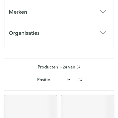
Merken
filter
Organisaties
filter
Producten
1
-
24
van
57
Sorteer op: