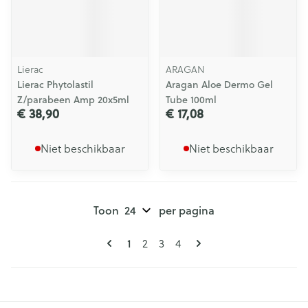
Lierac
ARAGAN
Lierac Phytolastil
Aragan Aloe Dermo Gel
Z/parabeen Amp 20x5ml
Tube 100ml
€ 38,90
€ 17,08
Niet beschikbaar
Niet beschikbaar
Toon
per pagina
Pagina's
U lees momenteel pagina
Pagina
Pagina
Pagina
1
2
3
4