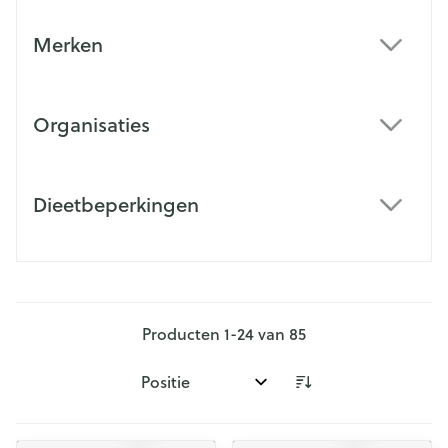
Merken
filter
Organisaties
filter
Dieetbeperkingen
filter
Producten
1
-
24
van
85
Sorteer op: