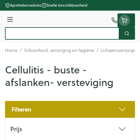
Ga naar de inhoud
Apothekersadvies
Snelle beschikbaarheid
Menu
Zoek
Product, merk, categorie...
Home
/
Schoonheid, verzorging en hygiëne
/
Lichaamsverzorging
Cellulitis - buste -
afslanken- versteviging
Filteren
Doorgaan naar productlijst
Prijs
filter