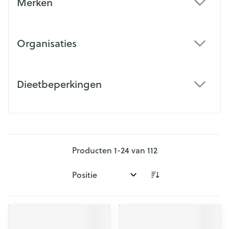
Merken
filter
Organisaties
filter
Dieetbeperkingen
filter
Producten
1
-
24
van
112
Sorteer op: