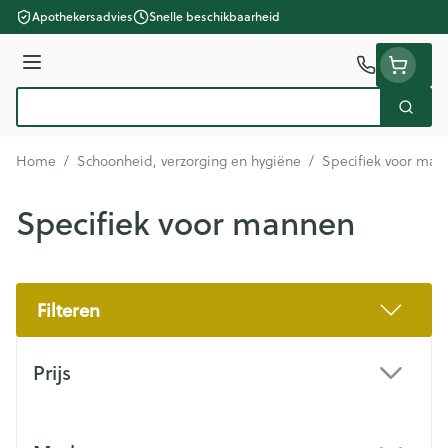
Ga naar de inhoud
Apothekersadvies
Snelle beschikbaarheid
Menu
Zoek
Product, merk, categorie...
Home
/
Schoonheid, verzorging en hygiëne
/
Specifiek voor man
Specifiek voor mannen
Filteren
Doorgaan naar productlijst
Prijs
filter