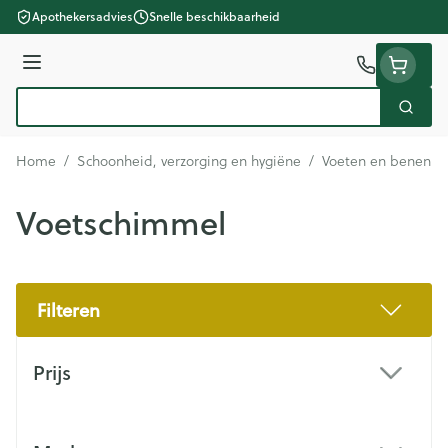
Ga naar de inhoud
Apothekersadvies
Snelle beschikbaarheid
Menu
Zoek
Product, merk, categorie...
Home
/
Schoonheid, verzorging en hygiëne
/
Voeten en benen
/
Voetschimmel
Filteren
Doorgaan naar productlijst
Prijs
filter