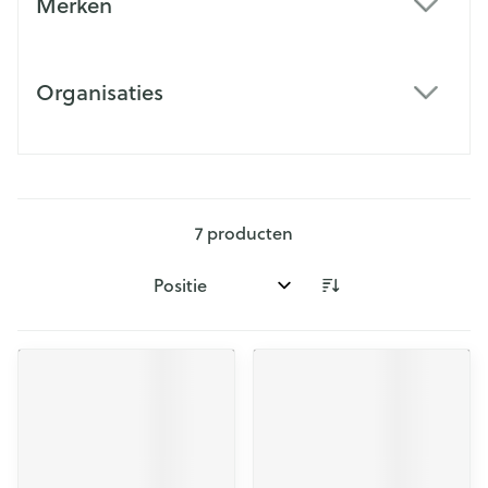
Merken
filter
Organisaties
filter
7
producten
Sorteer op: