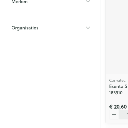
Merken
filter
Organisaties
filter
Convatec
Esenta S
183910
€ 20,60
Aantal