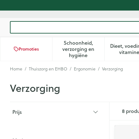
Ga naar de inhoud
Product, merk, categorie...
Schoonheid,
Dieet, voedi
verzorging en
Promoties
Toon submenu voor Schoon
Too
vitamin
hygiëne
Home
/
Thuiszorg en EHBO
/
Ergonomie
/
Verzorging
Verzorging
Doorgaan naar productlijst
8
prod
Prijs
filter