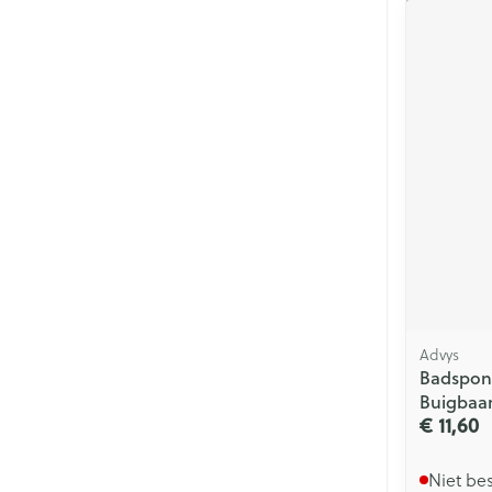
Advys
Badspon
Buigbaa
€ 11,60
Niet be