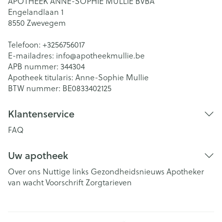
APOTHEEK ANNE-SOPHIE MULLIE BVBA
Engelandlaan 1
8550
Zwevegem
Telefoon:
+3256756017
E-mailadres:
info@
apotheekmullie.be
APB nummer:
344304
Apotheek titularis:
Anne-Sophie Mullie
BTW nummer:
BE0833402125
Klantenservice
FAQ
Uw apotheek
Over ons
Nuttige links
Gezondheidsnieuws
Apotheker
van wacht
Voorschrift
Zorgtarieven