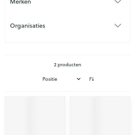
Merken
filter
Organisaties
filter
2
producten
Sorteer op: