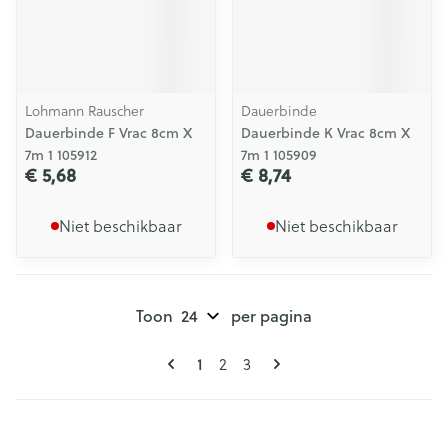
Lohmann Rauscher
Dauerbinde
Dauerbinde F Vrac 8cm X
Dauerbinde K Vrac 8cm X
7m 1 105912
7m 1 105909
€ 5,68
€ 8,74
Niet beschikbaar
Niet beschikbaar
Toon
per pagina
Pagina's
U lees momenteel pagina
Pagina
Pagina
1
2
3