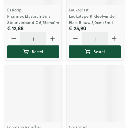
Easigrip
Leukoplast
Pharmex Elastisch Buis
Leukotape K Kleefwindel
Steunverband C 6,75cmx1m
Elast Blauw 5,0cmx5m 1
€ 12,88
€ 25,90
Aantal
Aantal
Bestel
Bestel
Lohmann Rauscher
Covarmed