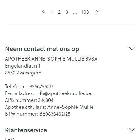
Pagina's
U lees momenteel pagina
1
Pagina
Pagina
Pagina
2
3
...
108
Neem contact met ons op
APOTHEEK ANNE-SOPHIE MULLIE BVBA
Engelandlaan 1
8550
Zwevegem
Telefoon:
+3256756017
E-mailadres:
info@
apotheekmullie.be
APB nummer:
344304
Apotheek titularis:
Anne-Sophie Mullie
BTW nummer:
BE0833402125
Klantenservice