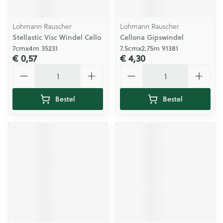
Lohmann Rauscher
Lohmann Rauscher
Stellastic Visc Windel Cello
Cellona Gipswindel
7cmx4m 35231
7.5cmx2.75m 91381
€ 0,57
€ 4,30
Aantal
Aantal
Bestel
Bestel