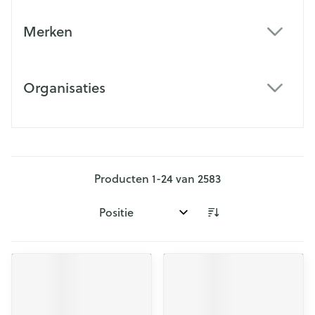
Merken
filter
Organisaties
filter
Producten
1
-
24
van
2583
Sorteer op: