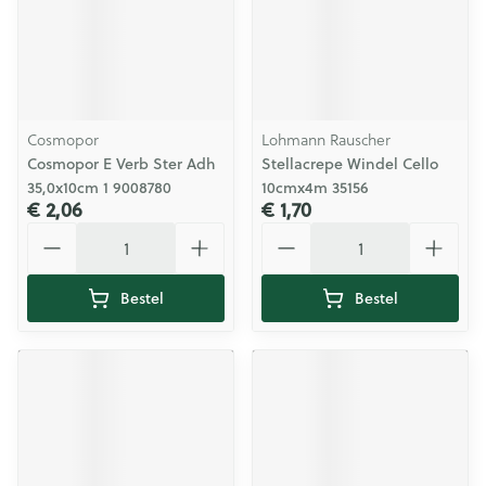
Cosmopor
Lohmann Rauscher
Cosmopor E Verb Ster Adh
Stellacrepe Windel Cello
35,0x10cm 1 9008780
10cmx4m 35156
€ 2,06
€ 1,70
Aantal
Aantal
Bestel
Bestel