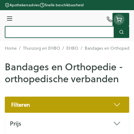
Ga naar de inhoud
Apothekersadvies
Snelle beschikbaarheid
Menu
Zoek
Product, merk, categorie...
Home
/
Thuiszorg en EHBO
/
EHBO
/
Bandages en Orthopedie 
Bandages en Orthopedie -
orthopedische verbanden
Filteren
Doorgaan naar productlijst
Prijs
filter