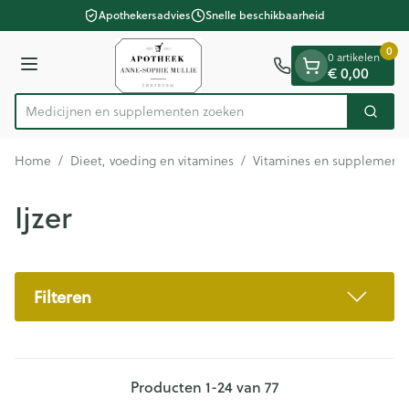
Dia 1 van 1
Ga naar de inhoud
Apothekersadvies
Snelle beschikbaarheid
0
0 artikelen
Menu
€ 0,00
Medicijnen en
Zoek
Product, merk, categorie...
Home
/
Dieet, voeding en vitamines
/
Vitamines en supplement
Ijzer
Filteren
Producten
1
-
24
van
77