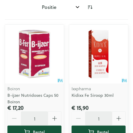
Sorteer op:
Boiron
Ixxpharma
B-ijzer Nutridoses Caps 50
Kidixx Fe Siroop 30ml
Boiron
€ 17,20
€ 15,90
Aantal
Aantal
Bestel
Bestel