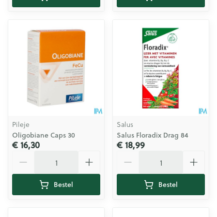
Pileje
Salus
Oligobiane Caps 30
Salus Floradix Drag 84
€ 16,30
€ 18,99
Aantal
Aantal
Bestel
Bestel