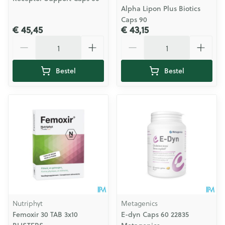
Alpha Lipon Plus Biotics
Caps 90
€ 45,45
€ 43,15
Aantal
Aantal
Bestel
Bestel
Nutriphyt
Metagenics
Femoxir 30 TAB 3x10
E-dyn Caps 60 22835