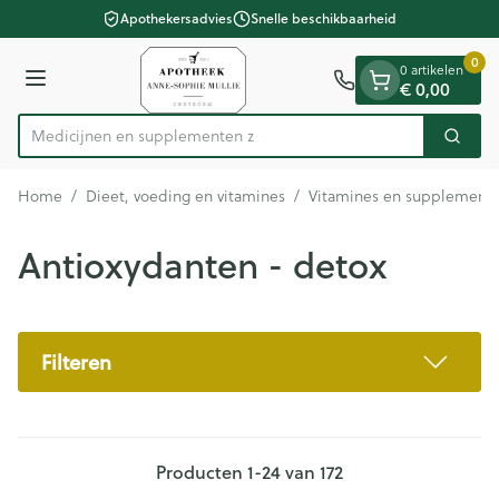
Dia 1 van 1
Ga naar de inhoud
Apothekersadvies
Snelle beschikbaarheid
0
0 artikelen
Menu
€ 0,00
Medicijnen
Zoek
Product, merk, categorie...
Home
/
Dieet, voeding en vitamines
/
Vitamines en supplement
Antioxydanten - detox
Filteren
Producten
1
-
24
van
172