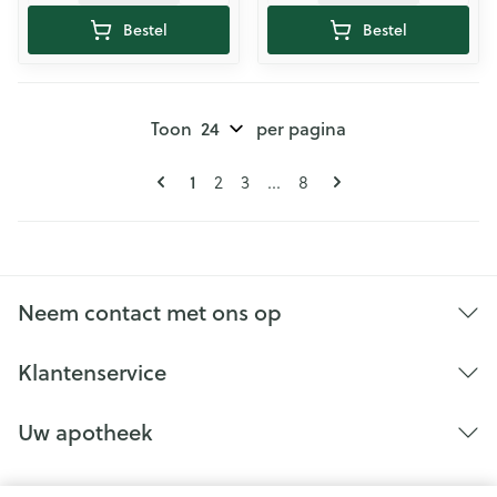
Bestel
Bestel
Toon
per pagina
Pagina's
U lees momenteel pagina
Pagina
Pagina
Pagina
1
2
3
...
8
Neem contact met ons op
Klantenservice
Uw apotheek