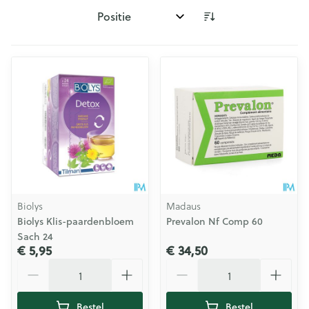
Sorteer op:
Biolys
Madaus
Biolys Klis-paardenbloem
Prevalon Nf Comp 60
Sach 24
€ 5,95
€ 34,50
Aantal
Aantal
Bestel
Bestel