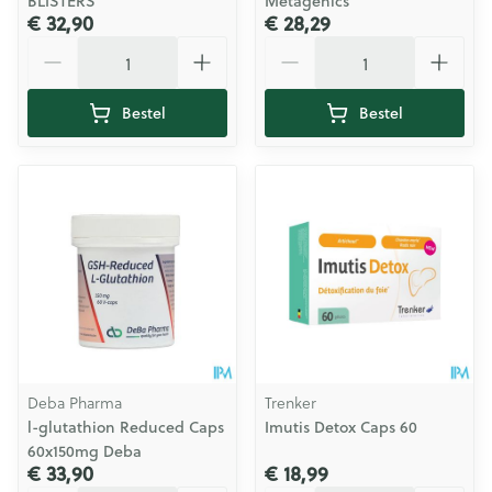
BLISTERS
Metagenics
€ 32,90
€ 28,29
Aantal
Aantal
Bestel
Bestel
Deba Pharma
Trenker
l-glutathion Reduced Caps
Imutis Detox Caps 60
60x150mg Deba
€ 33,90
€ 18,99