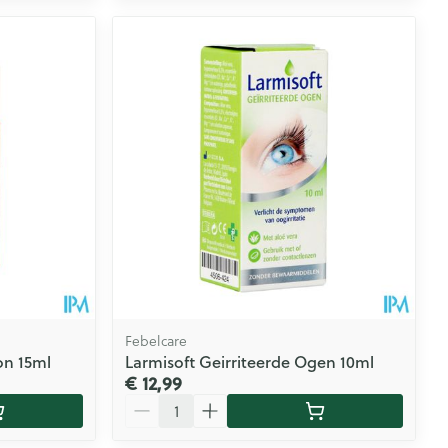
Febelcare
on 15ml
Larmisoft Geirriteerde Ogen 10ml
€ 12,99
Aantal