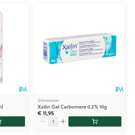
Simovision
ml
Xailin Gel Carbomere 0.2% 10g
€ 11,95
Aantal