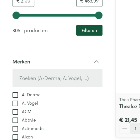
-
Minimumwaarde
Maximale waarde
€ 2,00
€ 463,99
Gebruik de pijltjestoetsen links en rechts om de minim
305 producten
Filteren
Merken
filter
A-Derma
Thea Pha
A. Vogel
Thealoz
ACM
€ 21,45
Abbvie
Aantal
Actiomedic
Alcon