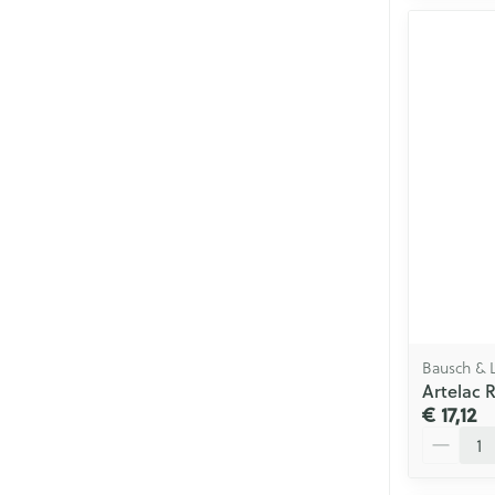
Bausch &
Artelac 
€ 17,12
Aantal