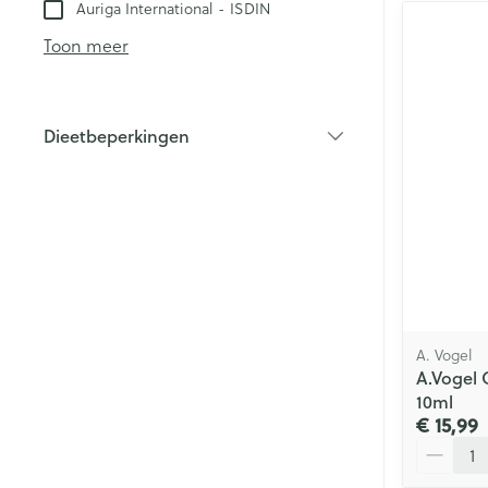
Auriga International - ISDIN
Toon meer
Dieetbeperkingen
filter
A. Vogel
A.Vogel 
10ml
€ 15,99
Aantal