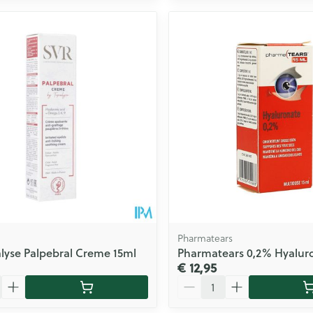
Pharmatears
alyse Palpebral Creme 15ml
Pharmatears 0,2% Hyalur
€ 12,95
Aantal