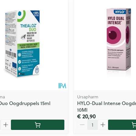
ale en maximale prijswaarden aan te passen.
rma
Ursapharm
 Duo Oogdruppels 15ml
HYLO-Dual Intense Oogd
10Ml
€ 20,90
Aantal