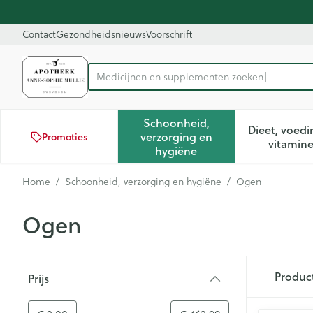
Ga naar de inhoud
Dia 1 van 1
Contact
Gezondheidsnieuws
Voorschrift
Product, merk, categorie...
Schoonheid,
Dieet, voedi
verzorging en
Promoties
Toon submenu voor Schoon
Too
vitamin
hygiëne
Home
/
Schoonheid, verzorging en hygiëne
/
Ogen
Ogen
Doorgaan naar productlijst
Produc
Prijs
filter