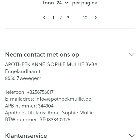
Toon
per pagina
Pagina's
U lees momenteel pagina
1
Pagina
Pagina
Pagina
2
3
...
10
Neem contact met ons op
APOTHEEK ANNE-SOPHIE MULLIE BVBA
Engelandlaan 1
8550
Zwevegem
Telefoon:
+3256756017
E-mailadres:
info@
apotheekmullie.be
APB nummer:
344304
Apotheek titularis:
Anne-Sophie Mullie
BTW nummer:
BE0833402125
Klantenservice