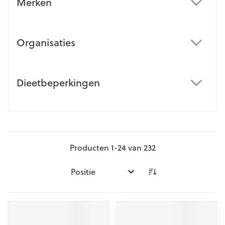
Merken
filter
Organisaties
filter
Dieetbeperkingen
filter
Producten
1
-
24
van
232
Sorteer op: