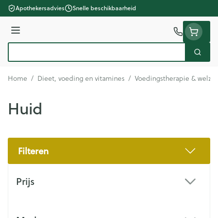
Ga naar de inhoud
Apothekersadvies
Snelle beschikbaarheid
Menu
Zoek
Product, merk, categorie...
Home
/
Dieet, voeding en vitamines
/
Voedingstherapie & welzij
Huid
Filteren
Doorgaan naar productlijst
Prijs
filter