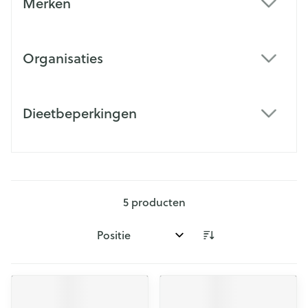
Merken
filter
Organisaties
filter
Dieetbeperkingen
filter
5
producten
Sorteer op: