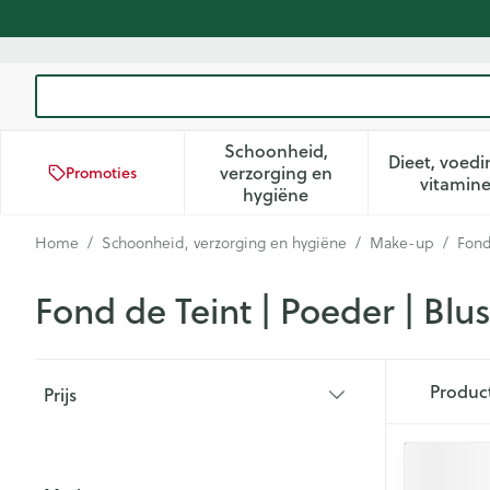
Ga naar de inhoud
Product, merk, categorie...
Schoonheid,
Dieet, voedi
verzorging en
Promoties
Toon submenu voor Schoon
Too
vitamin
hygiëne
Home
/
Schoonheid, verzorging en hygiëne
/
Make-up
/
Fond
Fond de Teint | Poeder | Blu
Doorgaan naar productlijst
Produc
Prijs
filter