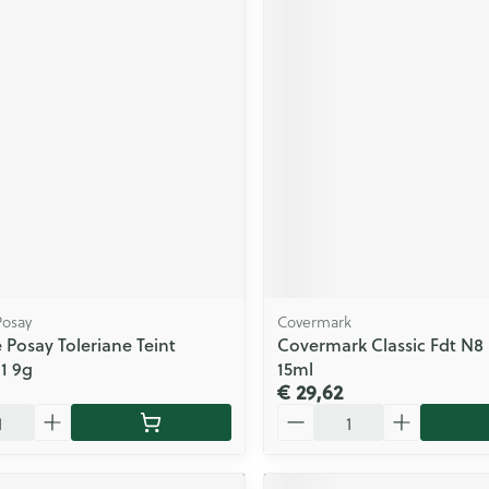
Posay
Covermark
 Posay Toleriane Teint
Covermark Classic Fdt N8
11 9g
15ml
€ 29,62
Aantal