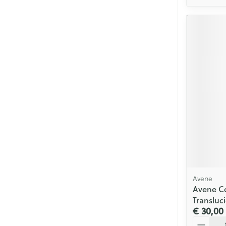
Avene
Avene C
Transluc
€ 30,00
Aantal