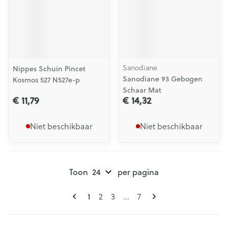
Sanodiane
Nippes Schuin Pincet
Sanodiane 93 Gebogen
Kosmos 527 N527e-p
Schaar Mat
€ 11,79
€ 14,32
Niet beschikbaar
Niet beschikbaar
Toon
per pagina
Pagina's
U lees momenteel pagina
Pagina
Pagina
Pagina
1
2
3
...
7