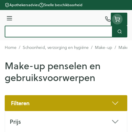
Ga naar de inhoud
Apothekersadvies
Snelle beschikbaarheid
Menu
Zoek
Product, merk, categorie...
Home
/
Schoonheid, verzorging en hygiëne
/
Make-up
/
Make-u
Make-up penselen en
gebruiksvoorwerpen
Filteren
Doorgaan naar productlijst
Prijs
filter