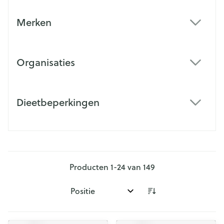
Merken
filter
Organisaties
filter
Dieetbeperkingen
filter
Producten
1
-
24
van
149
Sorteer op: