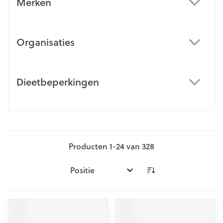
Merken
filter
Organisaties
filter
Dieetbeperkingen
filter
Producten
1
-
24
van
328
Sorteer op: