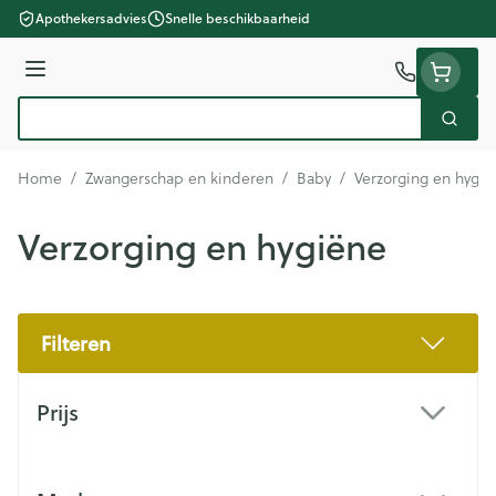
Ga naar de inhoud
Apothekersadvies
Snelle beschikbaarheid
Menu
Zoek
Product, merk, categorie...
Home
/
Zwangerschap en kinderen
/
Baby
/
Verzorging en hygië
Verzorging en hygiëne
Filteren
Doorgaan naar productlijst
Prijs
filter