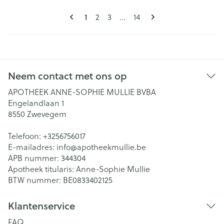
Pagina's
U lees momenteel pagina
1
Pagina
Pagina
Pagina
2
3
...
14
Neem contact met ons op
APOTHEEK ANNE-SOPHIE MULLIE BVBA
Engelandlaan 1
8550
Zwevegem
Telefoon:
+3256756017
E-mailadres:
info@
apotheekmullie.be
APB nummer:
344304
Apotheek titularis:
Anne-Sophie Mullie
BTW nummer:
BE0833402125
Klantenservice
FAQ