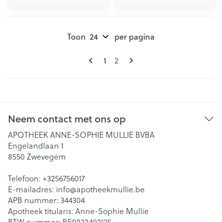
Toon
per pagina
Pagina's
U lees momenteel pagina
Pagina
1
2
Neem contact met ons op
APOTHEEK ANNE-SOPHIE MULLIE BVBA
Engelandlaan 1
8550
Zwevegem
Telefoon:
+3256756017
E-mailadres:
info@
apotheekmullie.be
APB nummer:
344304
Apotheek titularis:
Anne-Sophie Mullie
BTW nummer:
BE0833402125