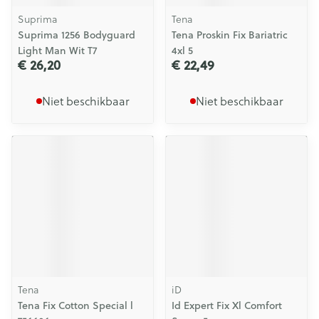
Suprima
Tena
Suprima 1256 Bodyguard
Tena Proskin Fix Bariatric
Light Man Wit T7
4xl 5
€ 26,20
€ 22,49
Niet beschikbaar
Niet beschikbaar
Tena
iD
Tena Fix Cotton Special l
Id Expert Fix Xl Comfort