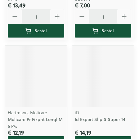
€ 13,49
€ 7,00
Aantal
Aantal
Bestel
Bestel
Hartmann, Molicare
iD
Molicare Pr Fixpnt Longl M
Id Expert Slip S Super 14
5 P/s
€ 12,19
€ 14,19