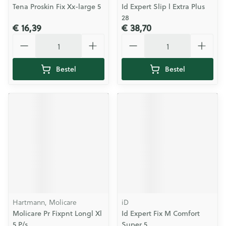
Tena Proskin Fix Xx-large 5
Id Expert Slip l Extra Plus
28
€ 16,39
€ 38,70
Aantal
Aantal
Bestel
Bestel
Hartmann, Molicare
iD
Molicare Pr Fixpnt Longl Xl
Id Expert Fix M Comfort
5 P/s
Super 5