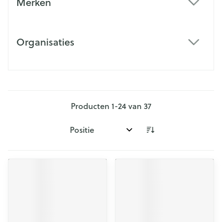
Merken
filter
Organisaties
filter
Producten
1
-
24
van
37
Sorteer op: