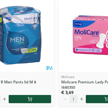
ale en maximale prijswaarden aan te passen.
Molicare
 R Men Pants 5d M 8
Molicare Premium Lady Pa
1680350
€ 3,69
Aantal