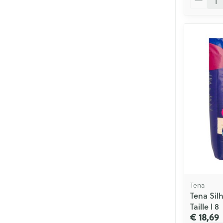
Tena
Tena Sil
Taille l 8
€ 18,69