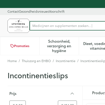
Ga naar de inhoud
Dia 1 van 1
Contact
Gezondheidsnieuws
Voorschrift
Product, merk, categorie...
Schoonheid,
Dieet, voedi
verzorging en
Promoties
Toon submenu voor Schoon
Too
vitamin
hygiëne
Home
/
Thuiszorg en EHBO
/
Incontinentie
/
Incontinentiesli
Incontinentieslips
Doorgaan naar productlijst
Produc
Prijs
filter