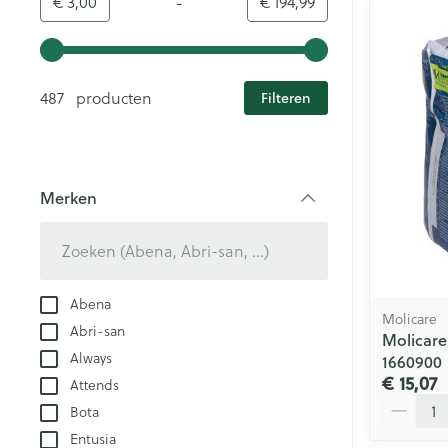
-
Minimumwaarde
Maximale waarde
€ 3,00
€ 194,99
Gebruik de pijltjestoetsen links en rechts om de minim
487 producten
Filteren
Merken
filter
Abena
Molicare
Abri-san
Molicare
Always
1660900
€ 15,07
Attends
Aantal
Bota
Entusia