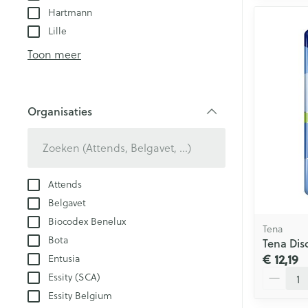
Hartmann
Lille
Toon meer
Organisaties
filter
Attends
Belgavet
Biocodex Benelux
Tena
Bota
Tena Dis
€ 12,19
Entusia
Aantal
Essity (SCA)
Essity Belgium