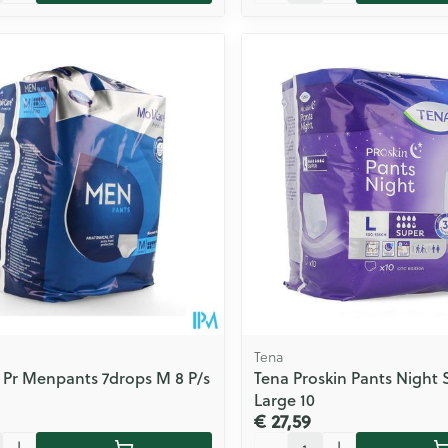
Tena
 Pr Menpants 7drops M 8 P/s
Tena Proskin Pants Night 
Large 10
€ 27,59
Aantal