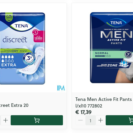
Tena Men Active Fit Pants
creet Extra 20
l/xl10 772802
€ 17,39
Aantal