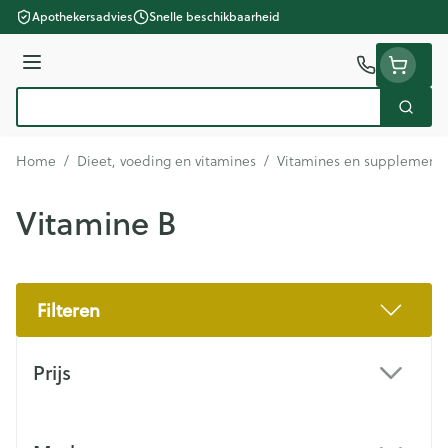
Ga naar de inhoud
Apothekersadvies
Snelle beschikbaarheid
Menu
Zoek
Product, merk, categorie...
Home
/
Dieet, voeding en vitamines
/
Vitamines en supplement
Vitamine B
Filteren
Doorgaan naar productlijst
Prijs
filter