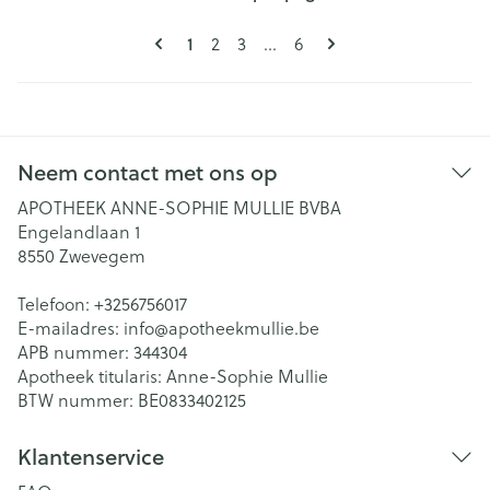
Pagina's
U lees momenteel pagina
Pagina
Pagina
Pagina
1
2
3
...
6
Neem contact met ons op
APOTHEEK ANNE-SOPHIE MULLIE BVBA
Engelandlaan 1
8550
Zwevegem
Telefoon:
+3256756017
E-mailadres:
info@
apotheekmullie.be
APB nummer:
344304
Apotheek titularis:
Anne-Sophie Mullie
BTW nummer:
BE0833402125
Klantenservice