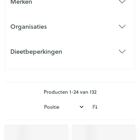
Merken
filter
Organisaties
filter
Dieetbeperkingen
filter
Producten
1
-
24
van
132
Sorteer op: