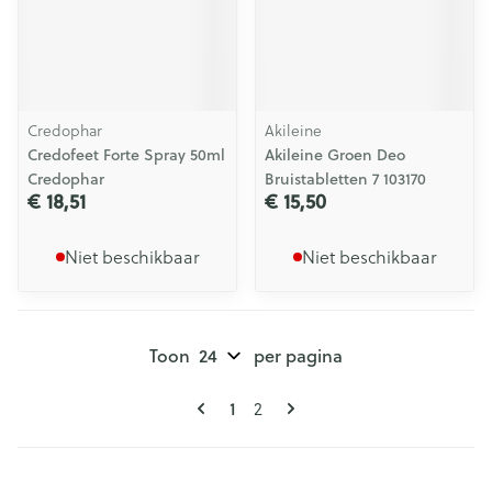
Credophar
Akileine
Credofeet Forte Spray 50ml
Akileine Groen Deo
Credophar
Bruistabletten 7 103170
€ 18,51
€ 15,50
Niet beschikbaar
Niet beschikbaar
Toon
per pagina
Pagina's
U lees momenteel pagina
Pagina
1
2