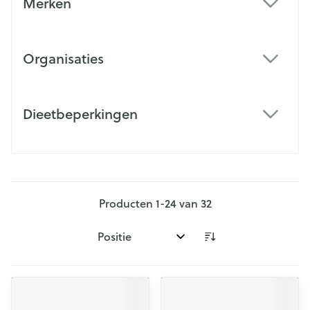
Merken
filter
Organisaties
filter
Dieetbeperkingen
filter
Producten
1
-
24
van
32
Sorteer op: