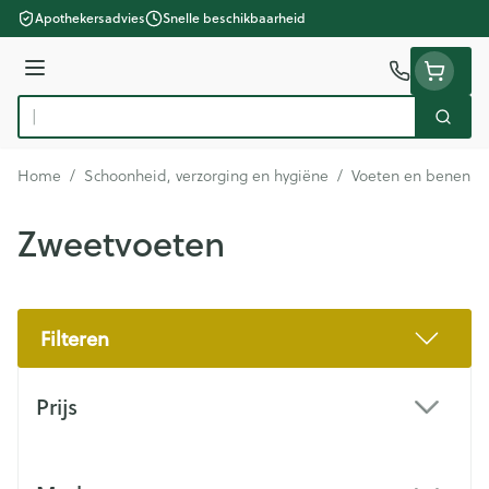
Ga naar de inhoud
Apothekersadvies
Snelle beschikbaarheid
Menu
Zoek
Product, merk, categorie...
Home
/
Schoonheid, verzorging en hygiëne
/
Voeten en benen
/
Zweetvoeten
Filteren
Doorgaan naar productlijst
Prijs
filter