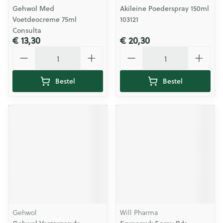
Gehwol Med
Akileine Poederspray 150ml
Voetdeocreme 75ml
103121
Consulta
€ 13,30
€ 20,30
Aantal
Aantal
Bestel
Bestel
Gehwol
Will Pharma