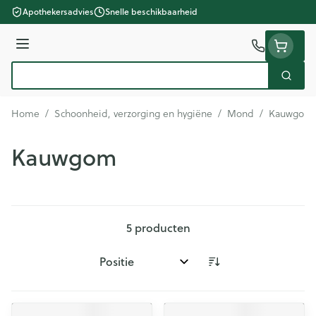
Ga naar de inhoud
Apothekersadvies
Snelle beschikbaarheid
Menu
Zoek
Product, merk, categorie...
Home
/
Schoonheid, verzorging en hygiëne
/
Mond
/
Kauwgom
Kauwgom
5
producten
Sorteer op: