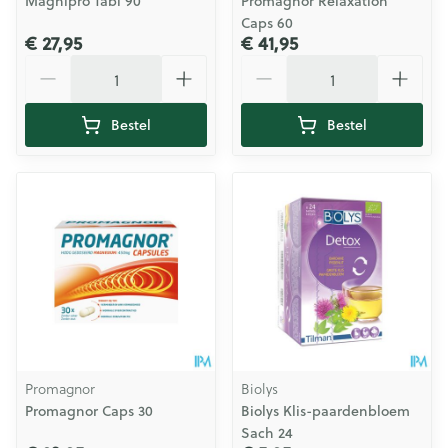
Magnipro Tabl 90
Promagnor Relaxation
Caps 60
€ 27,95
€ 41,95
Aantal
Aantal
Bestel
Bestel
Promagnor
Biolys
Promagnor Caps 30
Biolys Klis-paardenbloem
Sach 24