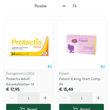
Sorteer op:
Eurogenerics (EG)
Folavit
Protectis Adult
Folavit 0,4mg Start Comp
Kauwtabletten 14
90
€ 17,95
€ 15,49
Aantal
Aantal
Bestel
Bestel