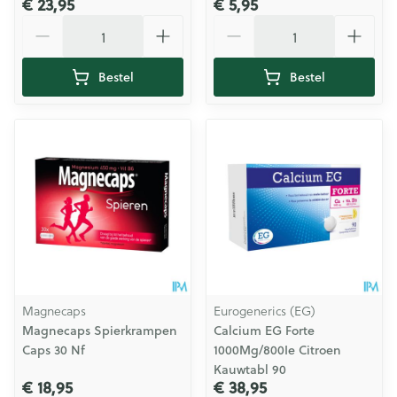
€ 23,95
€ 5,95
Aantal
Aantal
Bestel
Bestel
Magnecaps
Eurogenerics (EG)
Magnecaps Spierkrampen
Calcium EG Forte
Caps 30 Nf
1000Mg/800Ie Citroen
Kauwtabl 90
€ 18,95
€ 38,95