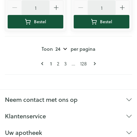
Aantal
Aantal
Bestel
Bestel
Toon
per pagina
Pagina's
U lees momenteel pagina
Pagina
Pagina
Pagina
1
2
3
...
128
Neem contact met ons op
Klantenservice
Uw apotheek