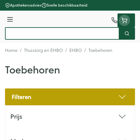
Ga naar de inhoud
Apothekersadvies
Snelle beschikbaarheid
Menu
Zoek
Product, merk, categorie...
Home
/
Thuiszorg en EHBO
/
EHBO
/
Toebehoren
Toebehoren
Filteren
Doorgaan naar productlijst
Prijs
filter