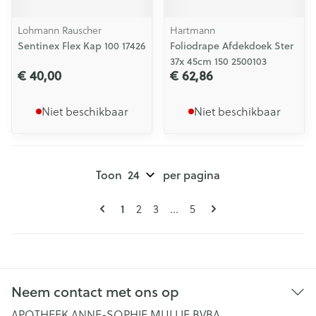
Lohmann Rauscher
Hartmann
Sentinex Flex Kap 100 17426
Foliodrape Afdekdoek Ster
37x 45cm 150 2500103
€ 40,00
€ 62,86
Niet beschikbaar
Niet beschikbaar
Toon
per pagina
Pagina's
U lees momenteel pagina
Pagina
Pagina
Pagina
1
2
3
...
5
Neem contact met ons op
APOTHEEK ANNE-SOPHIE MULLIE BVBA