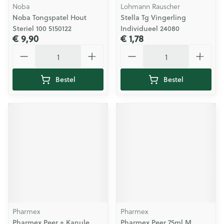
Noba
Lohmann Rauscher
Noba Tongspatel Hout
Stella Tg Vingerling
Steriel 100 5150122
Individueel 24080
€ 9,90
€ 1,78
Aantal
Aantal
Bestel
Bestel
Pharmex
Pharmex
Pharmex Peer + Kanule
Pharmex Peer 75ml M