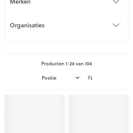
Merken
filter
Organisaties
filter
Producten
1
-
24
van
104
Sorteer op: