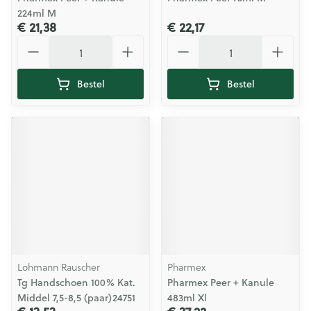
224ml M
€ 21,38
€ 22,17
Aantal
Aantal
Bestel
Bestel
Lohmann Rauscher
Pharmex
Tg Handschoen 100% Kat.
Pharmex Peer + Kanule
Middel 7,5-8,5 (paar)24751
483ml Xl