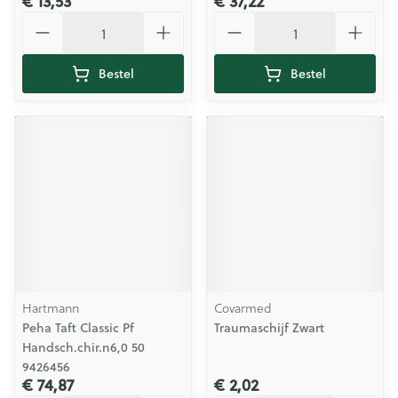
€ 13,53
€ 37,22
Aantal
Aantal
Bestel
Bestel
Hartmann
Covarmed
Peha Taft Classic Pf
Traumaschijf Zwart
Handsch.chir.n6,0 50
9426456
€ 74,87
€ 2,02