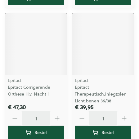
Epitact
Epitact
Epitact Corrigerende
Epitact
Orthese H.v. Nacht l
Therapeutisch.inlegzolen
Licht.benen 36/38
€ 47,30
€ 39,95
Aantal
Aantal
Bestel
Bestel