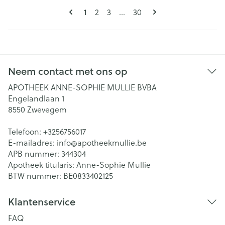
Pagina's
U lees momenteel pagina
Pagina
Pagina
Pagina
1
2
3
...
30
Neem contact met ons op
APOTHEEK ANNE-SOPHIE MULLIE BVBA
Engelandlaan 1
8550
Zwevegem
Telefoon:
+3256756017
E-mailadres:
info@
apotheekmullie.be
APB nummer:
344304
Apotheek titularis:
Anne-Sophie Mullie
BTW nummer:
BE0833402125
Klantenservice
FAQ