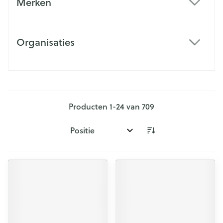
Merken
filter
Organisaties
filter
Producten
1
-
24
van
709
Sorteer op: