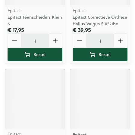
Epitact
Epitact
Epitact Teenscheiders Klein
Epitact Correctieve Orthese
6
Hallux Valgus S 0521be
€ 17,95
€ 39,95
Aantal
Aantal
Bestel
Bestel
Epitact
Epitact