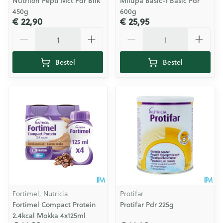
Nutrilon Pepti Mct Pdr Blik
Milupa Basic-f Basic Pdr
450g
600g
€ 22,90
€ 25,95
Aantal
Aantal
Bestel
Bestel
Fortimel, Nutricia
Protifar
Fortimel Compact Protein
Protifar Pdr 225g
2.4kcal Mokka 4x125ml