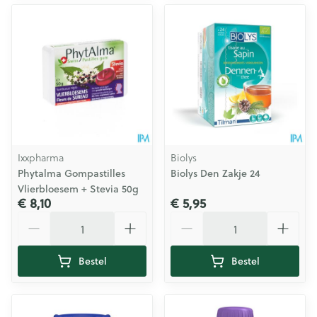
Ixxpharma
Biolys
Phytalma Gompastilles
Biolys Den Zakje 24
Vlierbloesem + Stevia 50g
€ 8,10
€ 5,95
Aantal
Aantal
Bestel
Bestel