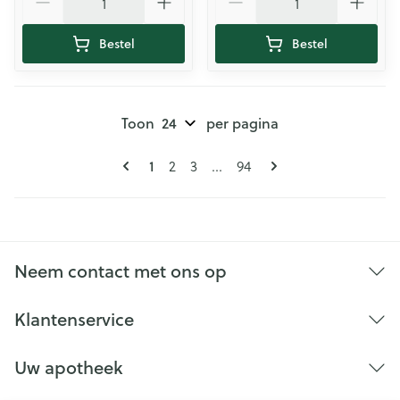
Bestel
Bestel
Toon
per pagina
Pagina's
U lees momenteel pagina
Pagina
Pagina
Pagina
1
2
3
...
94
Neem contact met ons op
Klantenservice
Uw apotheek