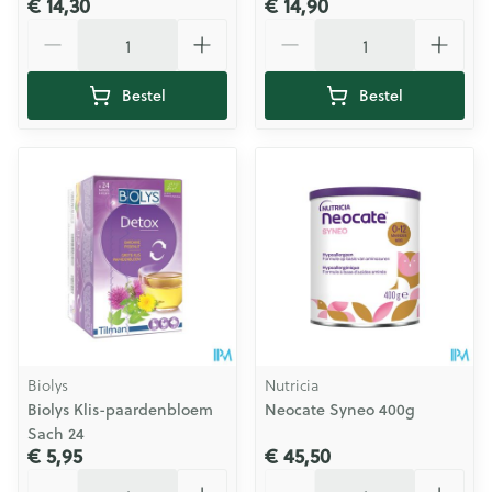
€ 14,30
€ 14,90
Aantal
Aantal
Bestel
Bestel
Biolys
Nutricia
Biolys Klis-paardenbloem
Neocate Syneo 400g
Sach 24
€ 5,95
€ 45,50
Aantal
Aantal