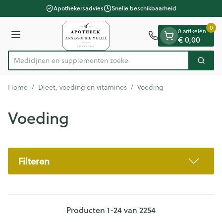
Dia 1 van 1
Ga naar de inhoud
Apothekersadvies
Snelle beschikbaarheid
0
0 artikelen
Menu
€ 0,00
Medicijnen en
Zoek
Product, merk, categorie...
Home
/
Dieet, voeding en vitamines
/
Voeding
Voeding
Filteren
Producten
1
-
24
van
2254