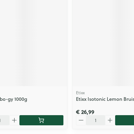
Etixx
rbo-gy 1000g
Etixx Isotonic Lemon Bruis
€ 26,99
Aantal