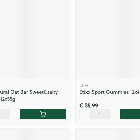
Etixx
tural Oat Bar Sweet&salty
Etixx Sport Gummies 12x
12x55g
€ 35,99
Aantal