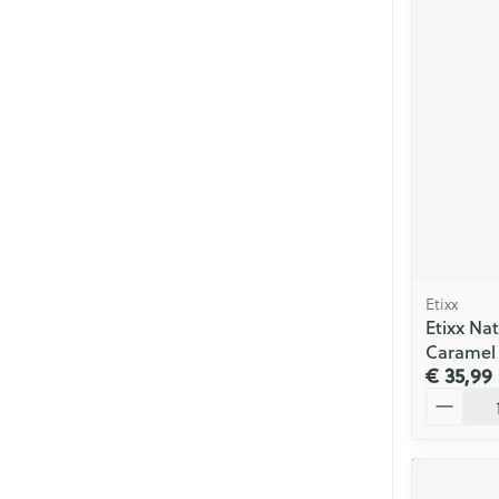
Etixx
Etixx Na
Caramel 
€ 35,99
Aantal