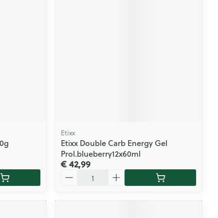
Etixx
40g
Etixx Double Carb Energy Gel
Prol.blueberry12x60ml
€ 42,99
Aantal