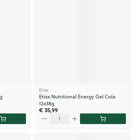
Etixx
g
Etixx Nutritional Energy Gel Cola
12x38g
€ 35,99
Aantal