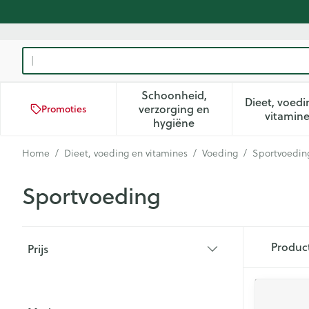
Ga naar de inhoud
Product, merk, categorie...
Schoonheid,
Dieet, voedi
verzorging en
Promoties
Toon submenu voor Schoon
Too
vitamin
hygiëne
Home
/
Dieet, voeding en vitamines
/
Voeding
/
Sportvoedin
Sportvoeding
Doorgaan naar productlijst
Produc
Prijs
filter