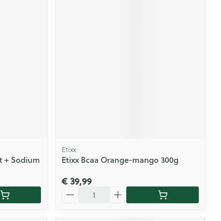
Etixx
ut + Sodium
Etixx Bcaa Orange-mango 300g
€ 39,99
Aantal