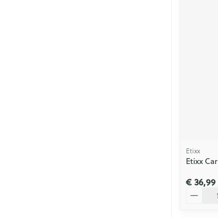
Etixx
Etixx Ca
€ 36,99
Aantal