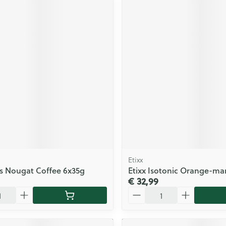
Etixx
s Nougat Coffee 6x35g
Etixx Isotonic Orange-m
€ 32,99
Aantal