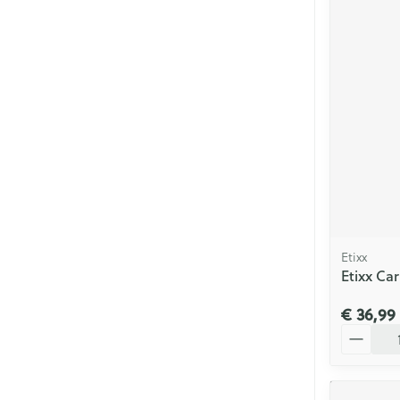
Etixx
Etixx Ca
€ 36,99
Aantal