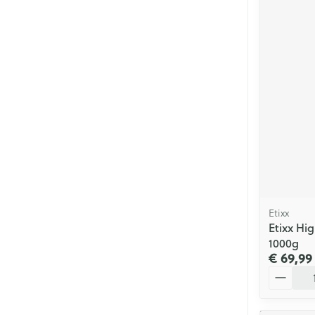
Etixx
Etixx Hi
1000g
€ 69,99
Aantal